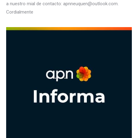
a nuestro mial de contacto: apnneuquen@outlook.com.
Cordialmente